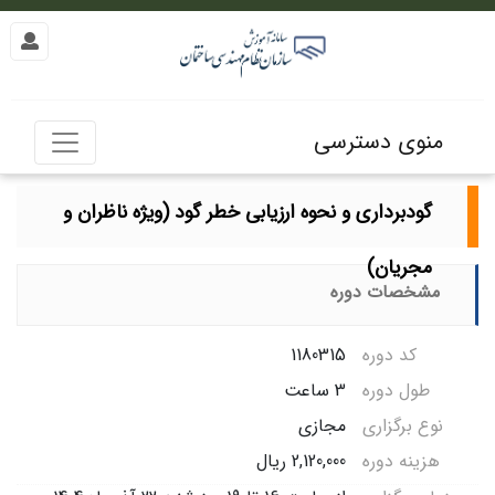
منوی دسترسی
گودبرداری و نحوه ارزیابی خطر گود (ویژه ناظران و
مجریان)
مشخصات دوره
کد دوره
1180315
طول دوره
3 ساعت
نوع برگزاری
مجازی
هزینه دوره
2,120,000 ریال