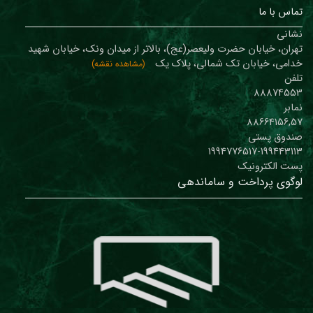
تماس با ما
نشانی
تهران، خیابان حضرت ولیعصر(عج)، بالاتر از میدان ونک، خیابان شهید
خدامی، خیابان تک شمالی، پلاک یک
(مشاهده نقشه)
تلفن
88874553
نمابر
88664156,57
صندوق پستی
1994776517-199443113
پست الکترونیک
لوگوی پرداخت و ساماندهی