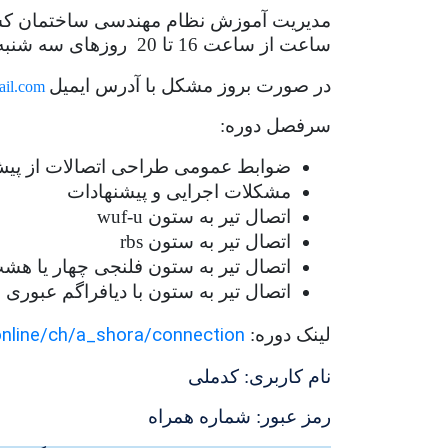
مدیریت آموزش نظام مهندسی ساختمان کشو
ساعت از ساعت 16 تا 20 روزهای سه شنبه و پنج شنبه 4 و 6 شهریور ماه 1404 به صورت مجازی برگزار نماید.
در صورت بروز مشکل با آدرس ایمیل
ail.com
سرفصل دوره:
ضوابط عمومی طراحی اتصالات از پیش
مشکلات اجرایی و پیشنهادات
اتصال تیر به ستون
wuf-u
اتصال تیر به ستون
rbs
اتصال تیر به ستون فلنجی چهار یا هش
اتصال تیر به ستون با دیافراگم عبوری
online/ch/a_shora/connection
لینک دوره:
نام کاربری: کدملی
رمز عبور: شماره همراه