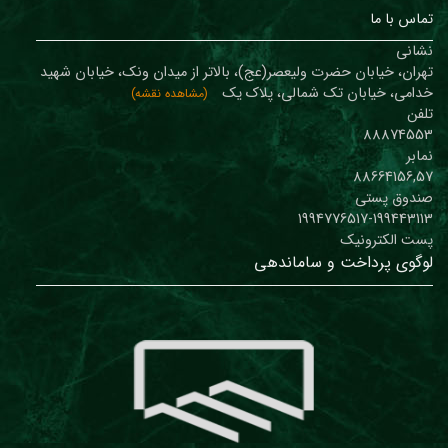
تماس با ما
نشانی
تهران، خیابان حضرت ولیعصر(عج)، بالاتر از میدان ونک، خیابان شهید
خدامی، خیابان تک شمالی، پلاک یک
(مشاهده نقشه)
تلفن
88874553
نمابر
88664156,57
صندوق پستی
1994776517-199443113
پست الکترونیک
لوگوی پرداخت و ساماندهی